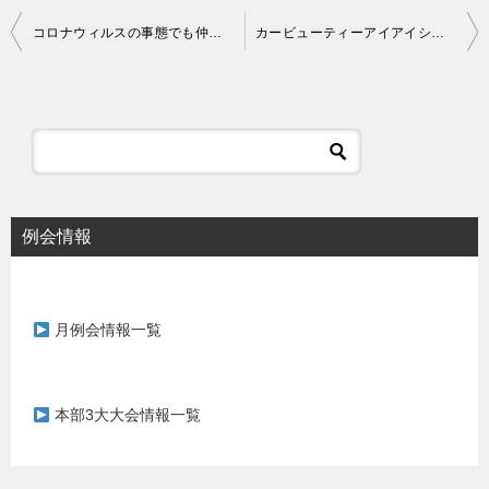
投
コロナウィルスの事態でも仲間の応援があれば！！！乗り切れる！！
カービューティーアイアイシー 新ショールーム
稿
ナ
ビ
ゲ
ー
シ
例会情報
ョ
ン
月例会情報一覧
本部3大大会情報一覧