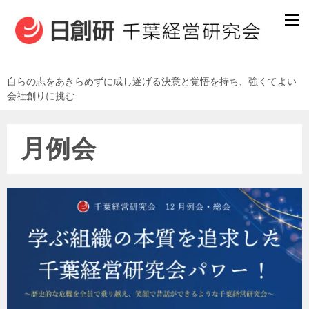
自らの志をあきらめずに成し遂げる決意と覚悟を持ち、強くてよい
会社創りに挑む
月例会